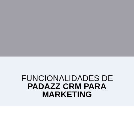
FUNCIONALIDADES DE
PADAZZ CRM PARA
MARKETING
Olvídate de pagar extras, con bitrix24 tienes todas
las soluciones integradas, ya que tendrás acceso a
distintas herramientas de marketing para obtener
mejores resultados en tus acciones